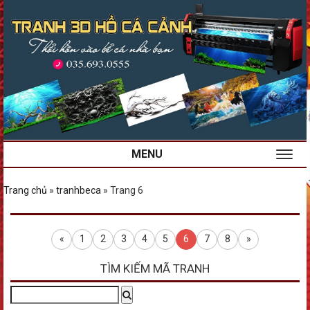
MENU
Trang chủ
»
tranhbeca
»
Trang 6
«
1
2
3
4
5
6
7
8
»
TÌM KIẾM MÃ TRANH
Tìm
Search
kiếm: