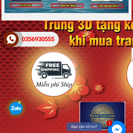
0356930555
1
Bạn cần hỗ trợ?