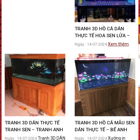
TRANH 3D HỒ CÁ DÁN
THỰC TẾ HOA SEN LỬA –
BỂ ANH HÀ HỒ CHÍ MINH
Xem thêm
Ngày : 14-07-2024
TRANH 3D DÁN THỰC TẾ
TRANH 3D HỒ CÁ MẪU SEN
TRANH SEN – TRANH ANH
DÁN THỰC TẾ – BỂ ANH
NAM PHÚ THỌ
QUỐC NAM ĐỊNH
Tranh 3D DÁN
Xưởng in
Ngày : 14-07-2024
Ngày : 14-07-2024