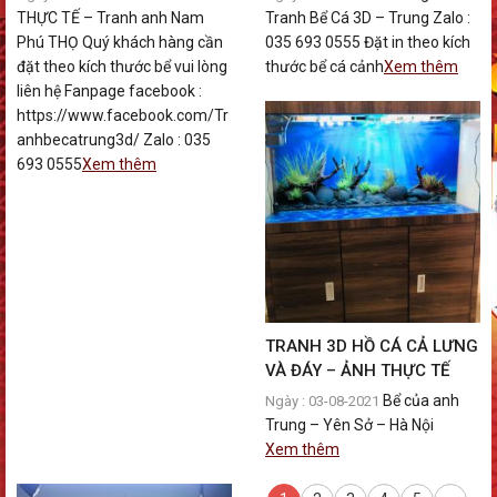
THỰC TẾ – Tranh anh Nam
Tranh Bể Cá 3D – Trung Zalo :
Phú THỌ Quý khách hàng cần
035 693 0555 Đặt in theo kích
đặt theo kích thước bể vui lòng
thước bể cá cảnh
Xem thêm
liên hệ Fanpage facebook :
https://www.facebook.com/Tr
anhbecatrung3d/ Zalo : 035
693 0555
Xem thêm
TRANH 3D HỒ CÁ CẢ LƯNG
VÀ ĐÁY – ẢNH THỰC TẾ
Bể của anh
Ngày : 03-08-2021
Trung – Yên Sở – Hà Nội
Xem thêm