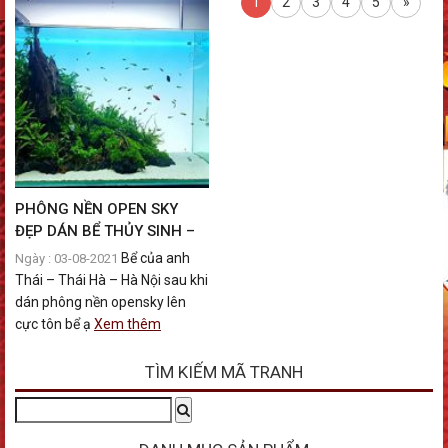
1
2
3
4
5
»
PHÔNG NỀN OPEN SKY
ĐẸP DÁN BỂ THỦY SINH –
TẠO VỆT SÁNG BẦU TRỜI
Bể của anh
Ngày : 03-08-2021
CỰC ĐẸP
Thái – Thái Hà – Hà Nội sau khi
dán phông nền opensky lên
cực tôn bể ạ
Xem thêm
TÌM KIẾM MÃ TRANH
Tìm
Search
kiếm: