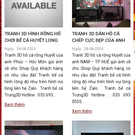
TRANH 3D HÌNH RỒNG HỔ
TRANH 3D DÁN HỒ CÁ
CHƠI BỂ CÁ HUYẾT LONG
CHÉP CỰC ĐẸP CỦA ANH
CỦA ANH PHÚC – HÓC
NAM – HUẾ
Ngày : 28-08-2024
Ngày : 28-08-2024
MÔN HỒ CHÍ MINH
Tranh 3D hồ cá rồng Huyết của
Tranh 3D hồ cá rồng Huyết của
anh Phúc – Hóc Môn gửi ảnh
anh NAM – TP HUẾ gửi ảnh về
về cho Shop Quý khách hàng
cho Shop Quý khách hàng có
có nhu cầu đặt Tranh bể cá
nhu cầu đặt Tranh bể cá hình
hình rồng đỏ như trên hình vui
rồng đỏ như trên hình vui lòng
lòng liên hệ Zalo : Tranh bể cá
liên hệ Zalo : Tranh bể cá
Trung3D Hotline : 035 693...
Trung3D Hotline : 035 693
0555...
Xem thêm
Xem thêm