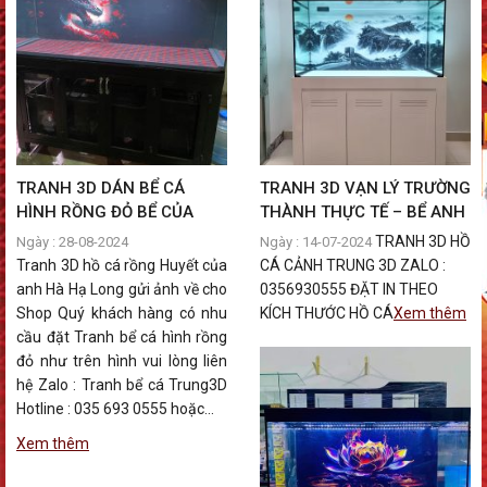
TRANH 3D DÁN BỂ CÁ
TRANH 3D VẠN LÝ TRƯỜNG
HÌNH RỒNG ĐỎ BỂ CỦA
THÀNH THỰC TẾ – BỂ ANH
ANH HÀ – HẠ LONG
HỒ QUẢNG TRỊ
TRANH 3D HỒ
Ngày : 28-08-2024
Ngày : 14-07-2024
Tranh 3D hồ cá rồng Huyết của
CÁ CẢNH TRUNG 3D ZALO :
anh Hà Hạ Long gửi ảnh về cho
0356930555 ĐẶT IN THEO
Shop Quý khách hàng có nhu
KÍCH THƯỚC HỒ CÁ
Xem thêm
cầu đặt Tranh bể cá hình rồng
đỏ như trên hình vui lòng liên
hệ Zalo : Tranh bể cá Trung3D
Hotline : 035 693 0555 hoặc...
Xem thêm