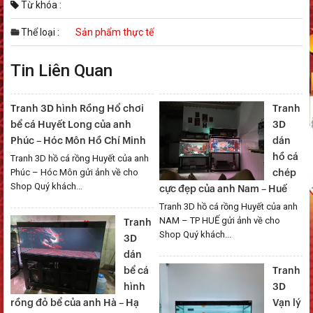
Từ khóa :
Thể loại :
Sản phẩm thực tế
Tin Liên Quan
Tranh 3D hình Rồng Hổ chơi
Tranh
bể cá Huyết Long của anh
3D
Phúc – Hóc Môn Hồ Chí Minh
dán
hồ cá
Tranh 3D hồ cá rồng Huyết của anh
Phúc – Hóc Môn gửi ảnh về cho
chép
Shop Quý khách...
cực đẹp của anh Nam – Huế
Tranh 3D hồ cá rồng Huyết của anh
NAM – TP HUẾ gửi ảnh về cho
Tranh
Shop Quý khách...
3D
dán
bể cá
Tranh
hình
3D
rồng đỏ bể của anh Hà – Hạ
Vạn lý