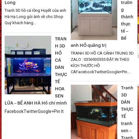
Long
trườn
g
Tranh 3D hồ cá rồng Huyết của anh
Hà Hạ Long gửi ảnh về cho Shop
thành
Quý khách hàng...
thực
tế –
Bể
TRAN
anh HỒ quảng trị
H 3D
TRANH 3D HỒ CÁ CẢNH TRUNG 3D
HỒ
ZALO : 0356930555 ĐẶT IN THEO
CÁ
KÍCH THƯỚC HỒ
DÁN
CÁFacebookTwitterGoogle+Pin...
THỰC
TẾ
Tranh
HOA
3D
SEN
DÁN
LỬA – BỂ ANH HÀ Hồ chí minh
THỰC
FacebookTwitterGoogle+Pin It
TẾ
tranh
sen –
Tranh