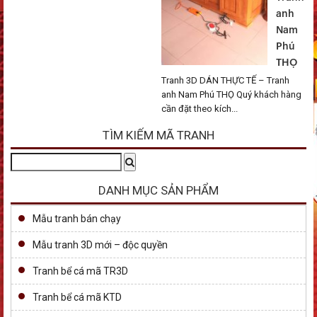
anh
Nam
Phú
THỌ
Tranh 3D DÁN THỰC TẾ – Tranh
anh Nam Phú THỌ Quý khách hàng
cần đặt theo kích...
TÌM KIẾM MÃ TRANH
Tìm
Search
kiếm:
DANH MỤC SẢN PHẨM
Mẫu tranh bán chạy
Mẫu tranh 3D mới – độc quyền
Tranh bể cá mã TR3D
Tranh bể cá mã KTD