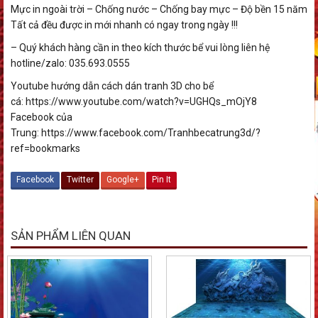
Mực in ngoài trời – Chống nước – Chống bay mực – Độ bền 15 năm
Tất cả đều được in mới nhanh có ngay trong ngày !!!
– Quý khách hàng cần in theo kích thước bể vui lòng liên hệ
hotline/zalo: 035.693.0555
Youtube hướng dẫn cách dán tranh 3D cho bể
cá: https://www.youtube.com/watch?v=UGHQs_mOjY8
Facebook của
Trung: https://www.facebook.com/Tranhbecatrung3d/?
ref=bookmarks
Facebook
Twitter
Google+
Pin It
SẢN PHẨM LIÊN QUAN