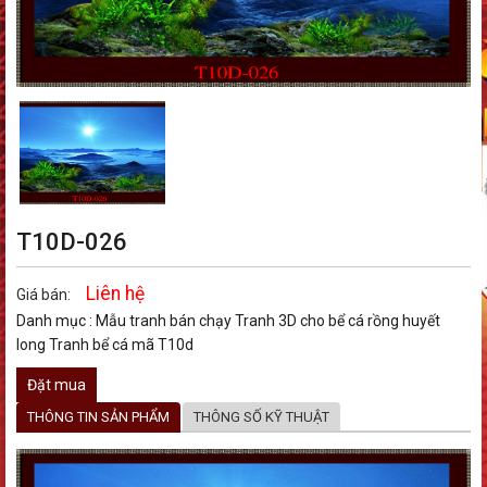
T10D-026
Liên hệ
Giá bán:
Danh mục :
Mẫu tranh bán chạy
Tranh 3D cho bể cá rồng huyết
long
Tranh bể cá mã T10d
Đặt mua
THÔNG TIN SẢN PHẨM
THÔNG SỐ KỸ THUẬT