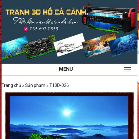
MENU
Trang chủ
»
Sản phẩm
»
T10D-026