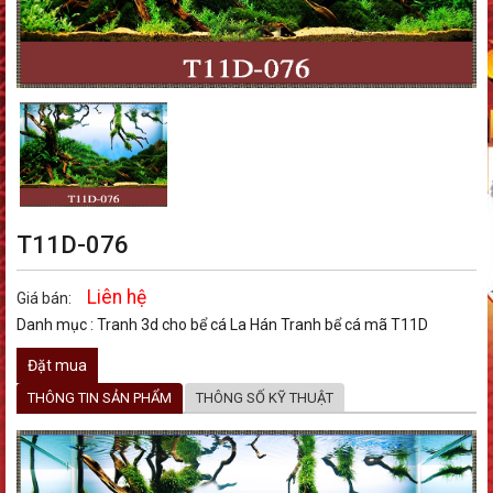
T11D-076
Liên hệ
Giá bán:
Danh mục :
Tranh 3d cho bể cá La Hán
Tranh bể cá mã T11D
Đặt mua
THÔNG TIN SẢN PHẨM
THÔNG SỐ KỸ THUẬT