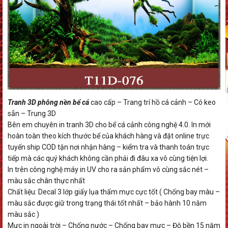
Tranh 3D phông nền bể cá
cao cấp – Trang trí hồ cá cảnh – Có keo
sẵn – Trung 3D
Bên em chuyên in tranh 3D cho bể cá cảnh công nghệ 4.0. In mới
hoàn toàn theo kích thước bể của khách hàng và đặt online trực
tuyến ship COD tận nơi nhận hàng – kiểm tra và thanh toán trực
tiếp mà các quý khách không cần phải đi đâu xa vô cùng tiện lợi.
In trên công nghệ máy in UV cho ra sản phẩm vô cùng sắc nét –
màu sắc chân thực nhất
Chất liệu: Decal 3 lớp giấy lụa thấm mực cực tốt ( Chống bay màu –
màu sắc được giữ trong trạng thái tốt nhất – bảo hành 10 năm
màu sắc )
Mực in ngoài trời – Chống nước – Chống bay mực – Độ bền 15 năm