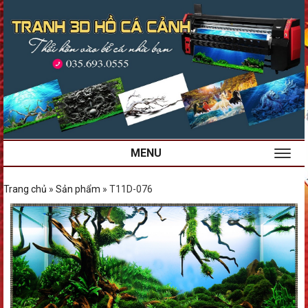
MENU
Trang chủ
»
Sản phẩm
»
T11D-076