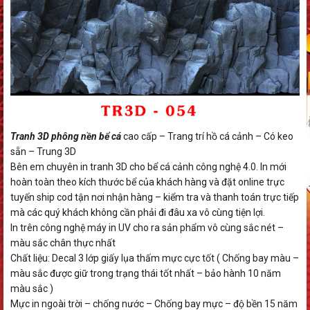
Tranh 3D phông nền bể cá
cao cấp – Trang trí hồ cá cảnh – Có keo
sẵn – Trung 3D
Bên em chuyên in tranh 3D cho bể cá cảnh công nghệ 4.0. In mới
hoàn toàn theo kích thước bể của khách hàng và đặt online trực
tuyến ship cod tận nơi nhận hàng – kiểm tra và thanh toán trực tiếp
mà các quý khách không cần phải đi đâu xa vô cùng tiện lợi.
In trên công nghệ máy in UV cho ra sản phẩm vô cùng sắc nét –
màu sắc chân thực nhất
Chất liệu: Decal 3 lớp giấy lụa thấm mực cực tốt ( Chống bay màu –
màu sắc được giữ trong trạng thái tốt nhất – bảo hành 10 năm
màu sắc )
Mực in ngoài trời – chống nước – Chống bay mực – độ bền 15 năm