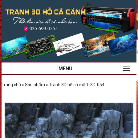
MENU
Trang chủ
»
Sản phẩm
»
Tranh 3D hồ cá mã Tr3D-054