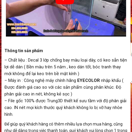
Thông tin sản phẩm
– Chất liệu : Decal 3 lớp chống bay màu loại dày, có keo sẵn tiện
lợi dễ dán ( Bền màu trên 5 năm , keo dán tốt, bóc tranh thay
mới không để lại keo trên bề mặt kính )
– Máy in : Công nghệ máy chính hãng
EYECOLOR
nhập khẩu (
Được đánh giá cao so với các sản phẩm cùng phân khúc. Độ
phân giải cao in nét, không kẻ sọc )
– File gốc 100% được Trung3D thiết kế sưu tầm với độ phân giải
cao. IN nét mọi kích thước quý khách không lo bị vỡ hay nhòe
hình.
Để giúp quý khách hàng có thêm nhiều lựa chọn mua hàng, cũng
như dễ dàng trọng việc thanh toán, quý khách vui lòng chọn 1 trong