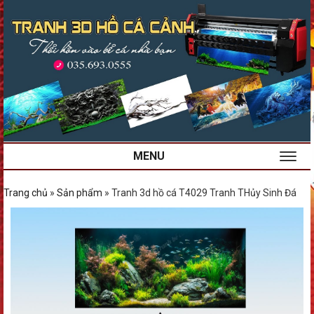
MENU
Trang chủ
»
Sản phẩm
»
Tranh 3d hồ cá T4029 Tranh THủy Sinh Đá