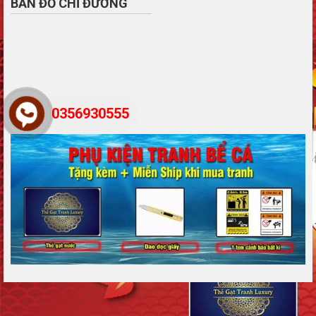
BẢN ĐỒ CHỈ ĐƯỜNG
0356930555