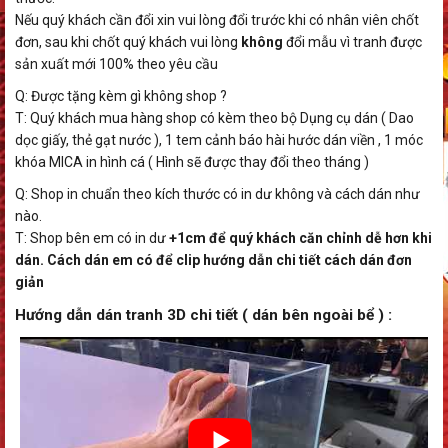
Nếu quý khách cần đổi xin vui lòng đổi trước khi có nhân viên chốt
đơn, sau khi chốt quý khách vui lòng
không
đổi mẫu vì tranh được
sản xuất mới 100% theo yêu cầu
Q: Được tặng kèm gì không shop ?
T: Quý khách mua hàng shop có kèm theo bộ Dụng cụ dán ( Dao
dọc giấy, thẻ gạt nước ), 1 tem cảnh báo hài hước dán viền , 1 móc
khóa MICA in hình cá ( Hình sẽ được thay đổi theo tháng )
Q: Shop in chuẩn theo kích thước có in dư không và cách dán như
nào.
T: Shop bên em có in dư
+1cm để quý khách căn chỉnh dễ hơn khi
dán. Cách dán em có để clip hướng dẫn chi tiết cách dán đơn
giản
Hướng dẫn dán tranh 3D chi tiết ( dán bên ngoài bể ) :