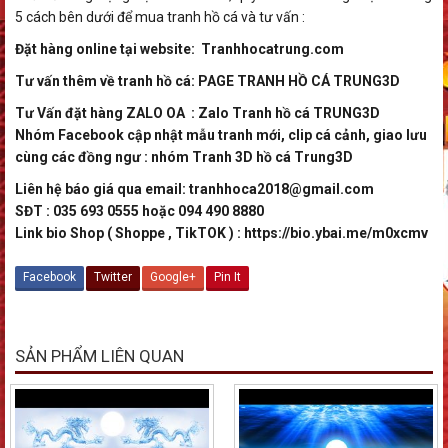
5 cách bên dưới để mua tranh hồ cá và tư vấn :
Đặt hàng online tại website:
Tranhhocatrung.com
Tư vấn thêm về tranh hồ cá:
PAGE TRANH HỒ CÁ TRUNG3D
Tư Vấn đặt hàng ZALO OA :
Zalo Tranh hồ cá TRUNG3D
Nhóm Facebook cập nhật mẫu tranh mới, clip cá cảnh, giao lưu
cùng các đồng ngư : nhóm
Tranh 3D hồ cá Trung3D
Liên hệ báo giá qua email: tranhhoca2018@gmail.com
SĐT : 035 693 0555 hoặc 094 490 8880
Link bio Shop ( Shoppe , TikTOK ) :
https://bio.ybai.me/m0xcmv
Facebook
Twitter
Google+
Pin It
SẢN PHẨM LIÊN QUAN