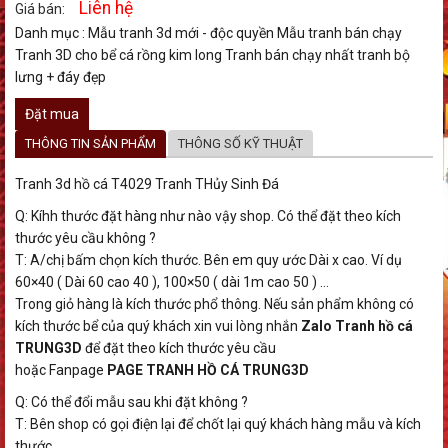
Liên hệ
Giá bán:
Danh mục :
Mẫu tranh 3d mới - độc quyền
Mẫu tranh bán chạy
Tranh 3D cho bể cá rồng kim long
Tranh bán chạy nhất
tranh bộ
lưng + đáy đẹp
Đặt mua
THÔNG TIN SẢN PHẨM
THÔNG SỐ KỸ THUẬT
Tranh 3d hồ cá T4029 Tranh THủy Sinh Đá
Q: Kíhh thước đặt hàng như nào vậy shop. Có thể đặt theo kích
thước yêu cầu không ?
T: A/chị bấm chọn kích thước. Bên em quy ước Dài x cao. Ví dụ
60×40 ( Dài 60 cao 40 ), 100×50 ( dài 1m cao 50 ) …
Trong giỏ hàng là kích thước phổ thông. Nếu sản phẩm không có
kích thước bể của quý khách xin vui lòng nhắn
Zalo Tranh hồ cá
TRUNG3D
để đặt theo kích thước yêu cầu
hoặc Fanpage
PAGE TRANH HỒ CÁ TRUNG3D
Q: Có thể đổi mẫu sau khi đặt không ?
T: Bên shop có gọi điện lại để chốt lại quý khách hàng mẫu và kích
thước.