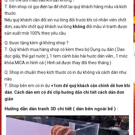
T: Bên shop có gọi điện lại để chốt lại quý khách hàng mẫu và kích
thước.
Nếu quý khách cần đổi xin vui lòng đổi trước khi có nhân viên chốt
đơn, sau khi chốt quý khách vui lòng
không
đổi mẫu vì tranh được
sản xuất mới 100% theo yêu cầu
Q: Được tặng kèm gì không shop ?
T: Quý khách mua hàng shop có kèm theo bộ Dụng cụ dán ( Dao
dọc giấy, thẻ gạt nước ), 1 tem cảnh báo hài hước dán viền , 1 móc
khóa MICA in hình cá ( Hình sẽ được thay đổi theo tháng )
Q: Shop in chuẩn theo kích thước có in dư không và cách dán như
nào.
T: Shop bên em có in dư
+1cm để quý khách căn chỉnh dễ hơn khi
dán. Cách dán em có để clip hướng dẫn chi tiết cách dán đơn
giản
Hướng dẫn dán tranh 3D chi tiết ( dán bên ngoài bể ) :