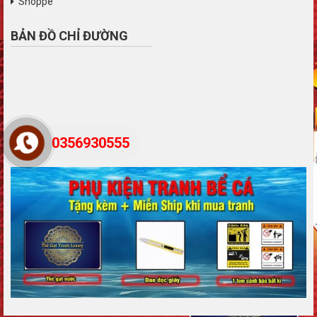
Shoppe
BẢN ĐỒ CHỈ ĐƯỜNG
0356930555