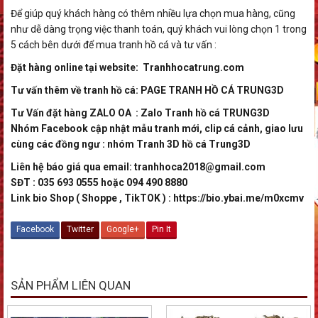
Để giúp quý khách hàng có thêm nhiều lựa chọn mua hàng, cũng
như dễ dàng trọng việc thanh toán, quý khách vui lòng chọn 1 trong
5 cách bên dưới để mua tranh hồ cá và tư vấn :
Đặt hàng online tại website:
Tranhhocatrung.com
Tư vấn thêm về tranh hồ cá:
PAGE TRANH HỒ CÁ TRUNG3D
Tư Vấn đặt hàng ZALO OA :
Zalo Tranh hồ cá TRUNG3D
Nhóm Facebook cập nhật mẫu tranh mới, clip cá cảnh, giao lưu
cùng các đồng ngư : nhóm
Tranh 3D hồ cá Trung3D
Liên hệ báo giá qua email: tranhhoca2018@gmail.com
SĐT : 035 693 0555 hoặc 094 490 8880
Link bio Shop ( Shoppe , TikTOK ) :
https://bio.ybai.me/m0xcmv
Facebook
Twitter
Google+
Pin It
SẢN PHẨM LIÊN QUAN