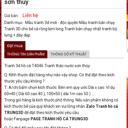
sơn thủy
Liên hệ
Giá bán:
Danh mục :
Mẫu tranh 3d mới - độc quyền
Mẫu tranh bán chạy
Tranh 3D cho bể cá rồng kim long
Tranh bán chạy nhất
tranh bộ
lưng + đáy đẹp
Đặt mua
THÔNG TIN SẢN PHẨM
THÔNG SỐ KỸ THUẬT
Tranh 3d hồ cá T4046 Tranh thác nước sơn thủy
Q: Kíhh thước đặt hàng như nào vậy shop. Có thể đặt theo kích
thước yêu cầu không ?
T: A/chị bấm chọn kích thước. Bên em quy ước Dài x cao. Ví dụ
60×40 ( Dài 60 cao 40 ), 100×50 ( dài 1m cao 50 ) …
Trong giỏ hàng là kích thước phổ thông. Nếu sản phẩm không có
kích thước bể của quý khách xin vui lòng nhắn
Zalo Tranh hồ cá
TRUNG3D
để đặt theo kích thước yêu cầu
hoặc Fanpage
PAGE TRANH HỒ CÁ TRUNG3D
Q: Có thể đổi mẫu sau khi đặt không ?