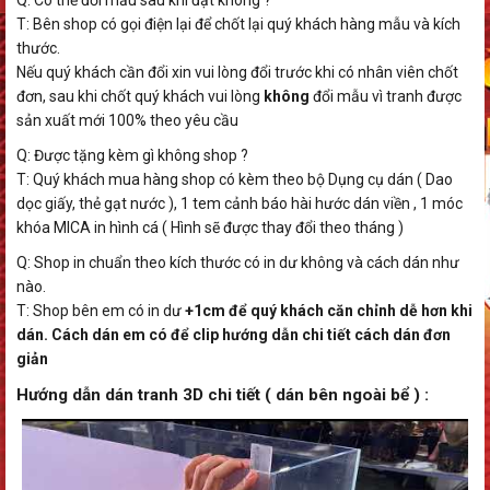
T: Bên shop có gọi điện lại để chốt lại quý khách hàng mẫu và kích
thước.
Nếu quý khách cần đổi xin vui lòng đổi trước khi có nhân viên chốt
đơn, sau khi chốt quý khách vui lòng
không
đổi mẫu vì tranh được
sản xuất mới 100% theo yêu cầu
Q: Được tặng kèm gì không shop ?
T: Quý khách mua hàng shop có kèm theo bộ Dụng cụ dán ( Dao
dọc giấy, thẻ gạt nước ), 1 tem cảnh báo hài hước dán viền , 1 móc
khóa MICA in hình cá ( Hình sẽ được thay đổi theo tháng )
Q: Shop in chuẩn theo kích thước có in dư không và cách dán như
nào.
T: Shop bên em có in dư
+1cm để quý khách căn chỉnh dễ hơn khi
dán. Cách dán em có để clip hướng dẫn chi tiết cách dán đơn
giản
Hướng dẫn dán tranh 3D chi tiết ( dán bên ngoài bể ) :