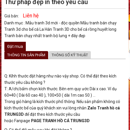
Thư pháp đẹp in theo yêu cầu
Liên hệ
Giá bán:
Danh mục :
Mẫu tranh 3d mới - độc quyền
Mẫu tranh bán chạy
Tranh 3d cho bể cá La Hán
Tranh 3D cho bể cá rồng huyết long
Tranh bán chạy nhất
tranh bộ lưng + đáy đẹp
Đặt mua
THÔNG TIN SẢN PHẨM
THÔNG SỐ KỸ THUẬT
Q: Kíhh thước đặt hàng như nào vậy shop. Có thể đặt theo kích
thước yêu cầu không ?
T: A/chị bấm chọn kích thước. Bên em quy ước Dài x cao. Ví dụ
60×40 ( Dài 60 cao 40 ), 100×50 ( dài 1m cao 50 ) …
Trong giỏ hàng là kích thước phổ thông. Nếu sản phẩm không có
kích thước bể của quý khách xin vui lòng nhắn
Zalo Tranh hồ cá
TRUNG3D
để đặt theo kích thước yêu cầu
hoặc Fanpage
PAGE TRANH HỒ CÁ TRUNG3D
Q: Có thể đổi mẫu sau khi đặt không ?