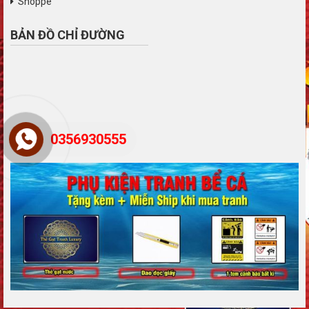
Shoppe
BẢN ĐỒ CHỈ ĐƯỜNG
0356930555