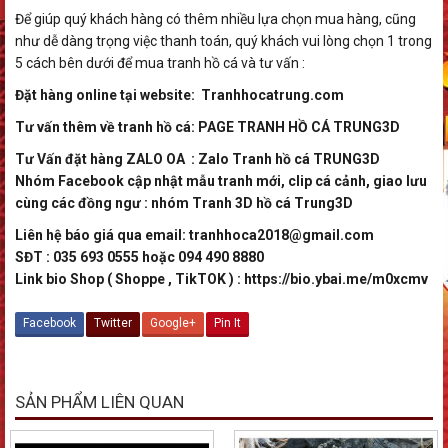
Để giúp quý khách hàng có thêm nhiều lựa chọn mua hàng, cũng
như dễ dàng trọng việc thanh toán, quý khách vui lòng chọn 1 trong
5 cách bên dưới để mua tranh hồ cá và tư vấn :
Đặt hàng online tại website:
Tranhhocatrung.com
Tư vấn thêm về tranh hồ cá:
PAGE TRANH HỒ CÁ TRUNG3D
Tư Vấn đặt hàng ZALO OA :
Zalo Tranh hồ cá TRUNG3D
Nhóm Facebook cập nhật mẫu tranh mới, clip cá cảnh, giao lưu
cùng các đồng ngư : nhóm
Tranh 3D hồ cá Trung3D
Liên hệ báo giá qua email: tranhhoca2018@gmail.com
SĐT : 035 693 0555 hoặc 094 490 8880
Link bio Shop ( Shoppe , TikTOK ) :
https://bio.ybai.me/m0xcmv
Facebook
Twitter
Google+
Pin It
SẢN PHẨM LIÊN QUAN