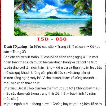
Tranh 3D phông nền bể cá
cao cấp – Trang trí hồ cá cảnh – Có keo
sẵn – Trung 3D
Bên em chuyên in tranh 3D cho bể cá cảnh công nghệ 4.0. In mới
hoàn toàn theo kích thước bể của khách hàng và đặt online trực
tuyến ship cod tận nơi nhận hàng – kiểm tra và thanh toán trực tiếp
mà các quý khách không cần phải đi đâu xa vô cùng tiện lợi.
In trên công nghệ máy in UV cho ra sản phẩm vô cùng sắc nét –
màu sắc chân thực nhất
Chất liệu: Decal 3 lớp giấy lụa thấm mực cực tốt ( Chống bay màu –
màu sắc được giữ trong trạng thái tốt nhất – bảo hành 10 năm
màu sắc )
Mực in ngoài trời – chống nước – Chống bay mực – độ bền 15 năm