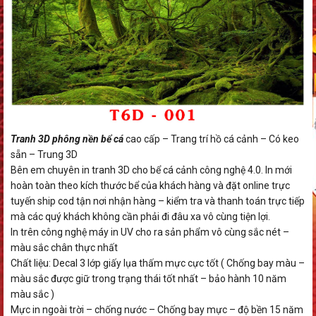
Tranh 3D phông nền bể cá
cao cấp – Trang trí hồ cá cảnh – Có keo
sẵn – Trung 3D
Bên em chuyên in tranh 3D cho bể cá cảnh công nghệ 4.0. In mới
hoàn toàn theo kích thước bể của khách hàng và đặt online trực
tuyến ship cod tận nơi nhận hàng – kiểm tra và thanh toán trực tiếp
mà các quý khách không cần phải đi đâu xa vô cùng tiện lợi.
In trên công nghệ máy in UV cho ra sản phẩm vô cùng sắc nét –
màu sắc chân thực nhất
Chất liệu: Decal 3 lớp giấy lụa thấm mực cực tốt ( Chống bay màu –
màu sắc được giữ trong trạng thái tốt nhất – bảo hành 10 năm
màu sắc )
Mực in ngoài trời – chống nước – Chống bay mực – độ bền 15 năm