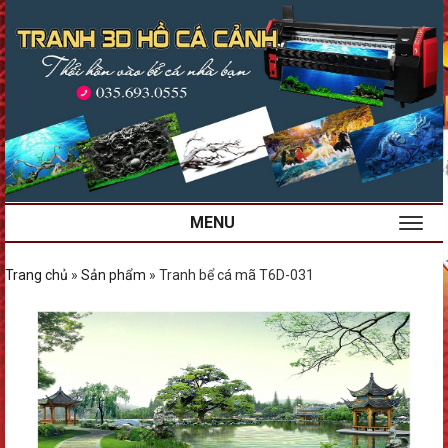
MENU
Trang chủ
»
Sản phẩm
»
Tranh bể cá mã T6D-031