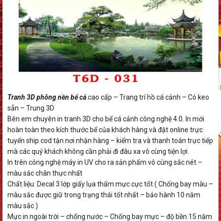
Tranh 3D phông nền bể cá
cao cấp – Trang trí hồ cá cảnh – Có keo
sẵn – Trung 3D
Bên em chuyên in tranh 3D cho bể cá cảnh công nghệ 4.0. In mới
hoàn toàn theo kích thước bể của khách hàng và đặt online trực
tuyến ship cod tận nơi nhận hàng – kiểm tra và thanh toán trực tiếp
mà các quý khách không cần phải đi đâu xa vô cùng tiện lợi.
In trên công nghệ máy in UV cho ra sản phẩm vô cùng sắc nét –
màu sắc chân thực nhất
Chất liệu: Decal 3 lớp giấy lụa thấm mực cực tốt ( Chống bay màu –
màu sắc được giữ trong trạng thái tốt nhất – bảo hành 10 năm
màu sắc )
Mực in ngoài trời – chống nước – Chống bay mực – độ bền 15 năm