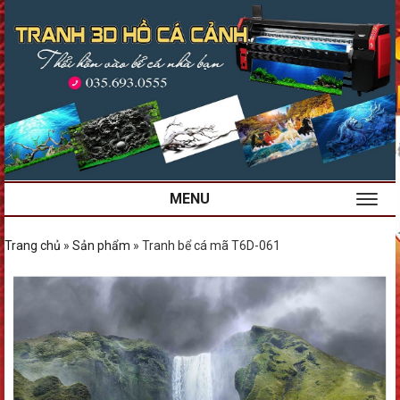
MENU
Trang chủ
»
Sản phẩm
»
Tranh bể cá mã T6D-061