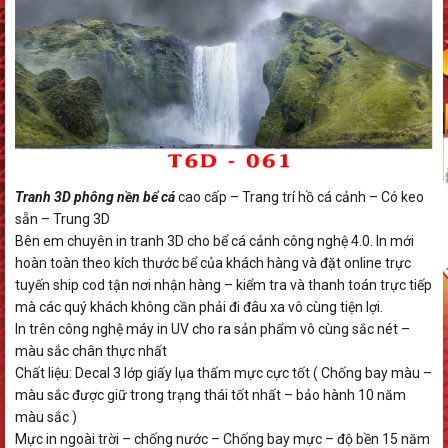
Tranh 3D phông nền bể cá
cao cấp – Trang trí hồ cá cảnh – Có keo
sẵn – Trung 3D
Bên em chuyên in tranh 3D cho bể cá cảnh công nghệ 4.0. In mới
hoàn toàn theo kích thước bể của khách hàng và đặt online trực
tuyến ship cod tận nơi nhận hàng – kiểm tra và thanh toán trực tiếp
mà các quý khách không cần phải đi đâu xa vô cùng tiện lợi.
In trên công nghệ máy in UV cho ra sản phẩm vô cùng sắc nét –
màu sắc chân thực nhất
Chất liệu: Decal 3 lớp giấy lụa thấm mực cực tốt ( Chống bay màu –
màu sắc được giữ trong trạng thái tốt nhất – bảo hành 10 năm
màu sắc )
Mực in ngoài trời – chống nước – Chống bay mực – độ bền 15 năm