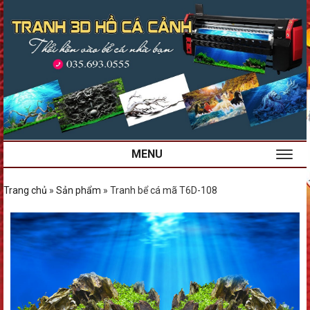
MENU
Trang chủ
»
Sản phẩm
»
Tranh bể cá mã T6D-108