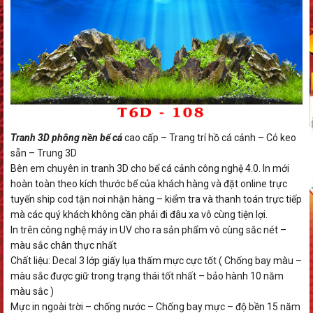
Tranh 3D phông nền bể cá
cao cấp – Trang trí hồ cá cảnh – Có keo
sẵn – Trung 3D
Bên em chuyên in tranh 3D cho bể cá cảnh công nghệ 4.0. In mới
hoàn toàn theo kích thước bể của khách hàng và đặt online trực
tuyến ship cod tận nơi nhận hàng – kiểm tra và thanh toán trực tiếp
mà các quý khách không cần phải đi đâu xa vô cùng tiện lợi.
In trên công nghệ máy in UV cho ra sản phẩm vô cùng sắc nét –
màu sắc chân thực nhất
Chất liệu: Decal 3 lớp giấy lụa thấm mực cực tốt ( Chống bay màu –
màu sắc được giữ trong trạng thái tốt nhất – bảo hành 10 năm
màu sắc )
Mực in ngoài trời – chống nước – Chống bay mực – độ bền 15 năm