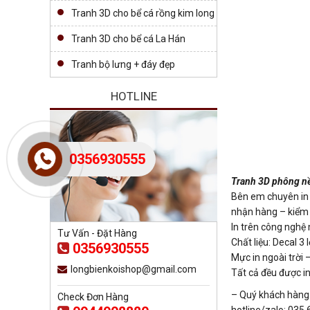
Tranh 3D cho bể cá rồng kim long
Tranh 3D cho bể cá La Hán
Tranh bộ lưng + đáy đẹp
HOTLINE
0356930555
Tranh 3D phông nề
Bên em chuyên in t
nhận hàng – kiểm t
In trên công nghệ
Tư Vấn - Đặt Hàng
Chất liệu: Decal 
0356930555
Mực in ngoài trời
longbienkoishop@gmail.com
Tất cả đều được in
– Quý khách hàng c
Check Đơn Hàng
hotline/zalo: 035