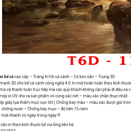
n bể cá
cao cấp – Trang trí hồ cá cảnh – Có keo sẵn – Trung 3D
ranh 3D cho bể cá cảnh công nghệ 4.0. In mới hoàn toàn theo kích thước
ra và thanh toán trực tiếp mà các quý khách không cần phải đi đâu xa vô 
 máy in UV cho ra sản phẩm vô cùng sắc nét – màu sắc chân thực nhất
3 lớp giấy lụa thấm mực cực tốt ( Chống bay màu – màu sắc được giữ tro
 – chống nước – Chống bay mực – độ bền 15 năm
 mới nhanh có ngay trong ngày !!!
ần in theo kích thước bể vui lòng liên hệ
.693.0555