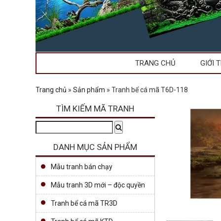
TRANG CHỦ
GIỚI 
Trang chủ
»
Sản phẩm
»
Tranh bể cá mã T6D-118
TÌM KIẾM MÃ TRANH
Tìm
Search
kiếm:
DANH MỤC SẢN PHẨM
Mẫu tranh bán chạy
Mẫu tranh 3D mới – độc quyền
Tranh bể cá mã TR3D