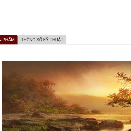
N PHẨM
THÔNG SỐ KỸ THUẬT