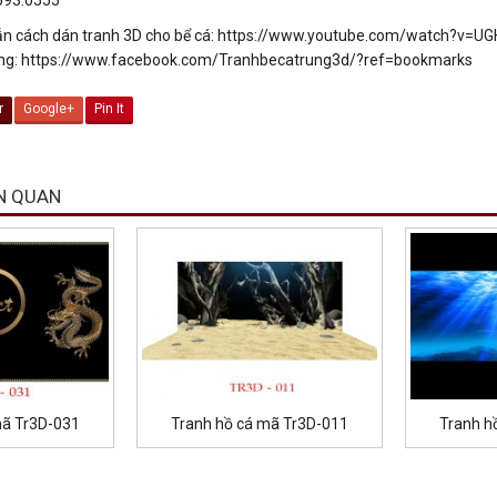
n cách dán tranh 3D cho bể cá: https://www.youtube.com/watch?v=
ng: https://www.facebook.com/Tranhbecatrung3d/?ref=bookmarks
r
Google+
Pin It
N QUAN
mã Tr3D-031
Tranh hồ cá mã Tr3D-011
Tranh h