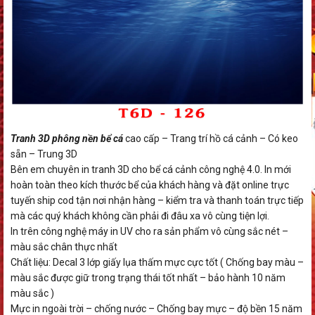
Tranh 3D phông nền bể cá
cao cấp – Trang trí hồ cá cảnh – Có keo
sẵn – Trung 3D
Bên em chuyên in tranh 3D cho bể cá cảnh công nghệ 4.0. In mới
hoàn toàn theo kích thước bể của khách hàng và đặt online trực
tuyến ship cod tận nơi nhận hàng – kiểm tra và thanh toán trực tiếp
mà các quý khách không cần phải đi đâu xa vô cùng tiện lợi.
In trên công nghệ máy in UV cho ra sản phẩm vô cùng sắc nét –
màu sắc chân thực nhất
Chất liệu: Decal 3 lớp giấy lụa thấm mực cực tốt ( Chống bay màu –
màu sắc được giữ trong trạng thái tốt nhất – bảo hành 10 năm
màu sắc )
Mực in ngoài trời – chống nước – Chống bay mực – độ bền 15 năm