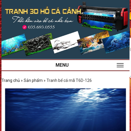
MENU
Trang chủ
»
Sản phẩm
»
Tranh bể cá mã T6D-126