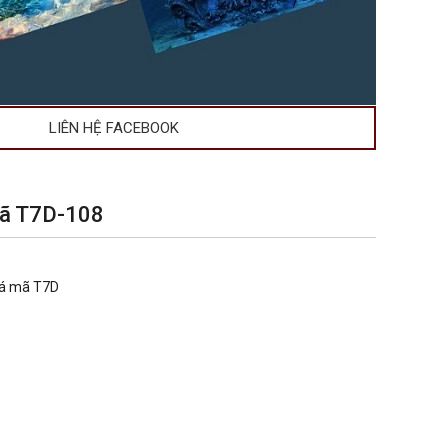
LIÊN HỆ FACEBOOK
mã T7D-108
cá mã T7D