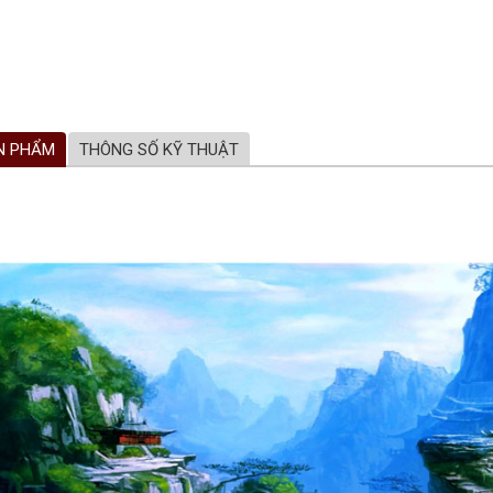
N PHẨM
THÔNG SỐ KỸ THUẬT