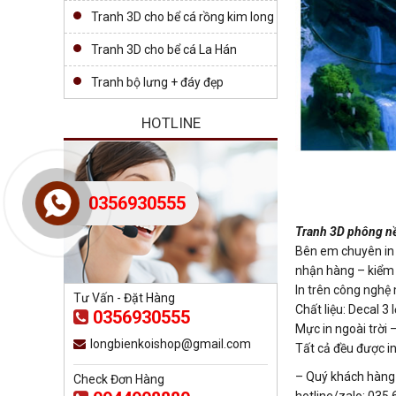
Tranh 3D cho bể cá rồng kim long
Tranh 3D cho bể cá La Hán
Tranh bộ lưng + đáy đẹp
HOTLINE
0356930555
Tranh 3D phông nề
Bên em chuyên in t
nhận hàng – kiểm t
In trên công nghệ
Tư Vấn - Đặt Hàng
Chất liệu: Decal 
0356930555
Mực in ngoài trời
longbienkoishop@gmail.com
Tất cả đều được in
– Quý khách hàng c
Check Đơn Hàng
hotline/zalo: 035