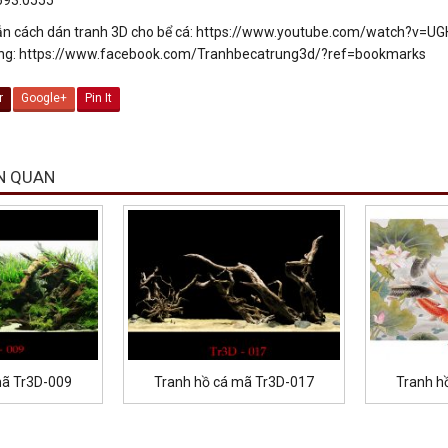
n cách dán tranh 3D cho bể cá: https://www.youtube.com/watch?v=
ng: https://www.facebook.com/Tranhbecatrung3d/?ref=bookmarks
r
Google+
Pin It
N QUAN
mã Tr3D-009
Tranh hồ cá mã Tr3D-017
Tranh h