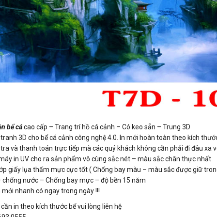
n bể cá
cao cấp – Trang trí hồ cá cảnh – Có keo sẵn – Trung 3D
ranh 3D cho bể cá cảnh công nghệ 4.0. In mới hoàn toàn theo kích thước
ra và thanh toán trực tiếp mà các quý khách không cần phải đi đâu xa vô 
 máy in UV cho ra sản phẩm vô cùng sắc nét – màu sắc chân thực nhất
3 lớp giấy lụa thấm mực cực tốt ( Chống bay màu – màu sắc được giữ tro
 – chống nước – Chống bay mực – độ bền 15 năm
 mới nhanh có ngay trong ngày !!!
ần in theo kích thước bể vui lòng liên hệ
.693.0555