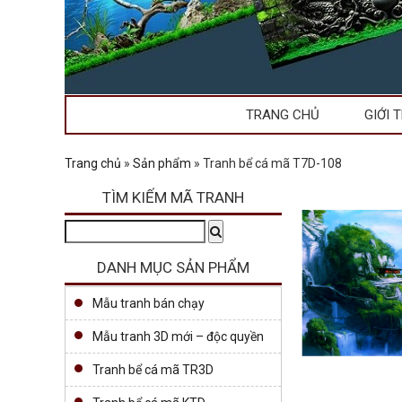
TRANG CHỦ
GIỚI 
Trang chủ
»
Sản phẩm
»
Tranh bể cá mã T7D-108
TÌM KIẾM MÃ TRANH
Tìm
Search
kiếm:
DANH MỤC SẢN PHẨM
Mẫu tranh bán chạy
Mẫu tranh 3D mới – độc quyền
Tranh bể cá mã TR3D