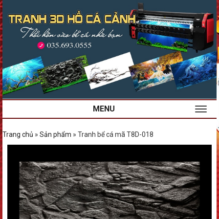
MENU
Trang chủ
»
Sản phẩm
»
Tranh bể cá mã T8D-018