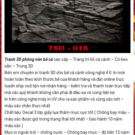
Tranh 3D phông nền bể cá
cao cấp – Trang trí hồ cá cảnh – Có keo
sẵn – Trung 3D
Bên em chuyên in tranh 3D cho bể cá cảnh công nghệ 4.0. In mới
hoàn toàn theo kích thước bể của khách hàng và đặt online trực
tuyến ship cod tận nơi nhận hàng – kiểm tra và thanh toán trực tiếp
mà các quý khách không cần phải đi đâu xa vô cùng tiện lợi.
In trên công nghệ máy in UV cho ra sản phẩm vô cùng sắc nét –
màu sắc chân thực nhất
Chất liệu: Decal 3 lớp giấy lụa thấm mực cực tốt ( Chống bay màu –
màu sắc được giữ trong trạng thái tốt nhất – bảo hành 10 năm
màu sắc )
Mực in ngoài trời – chống nước – Chống bay mực – độ bền 15 năm