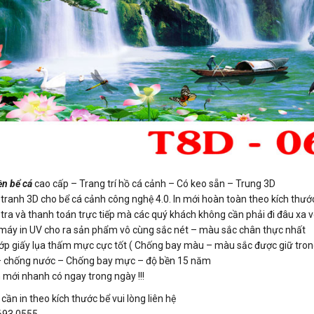
n bể cá
cao cấp – Trang trí hồ cá cảnh – Có keo sẵn – Trung 3D
ranh 3D cho bể cá cảnh công nghệ 4.0. In mới hoàn toàn theo kích thước
ra và thanh toán trực tiếp mà các quý khách không cần phải đi đâu xa vô 
 máy in UV cho ra sản phẩm vô cùng sắc nét – màu sắc chân thực nhất
3 lớp giấy lụa thấm mực cực tốt ( Chống bay màu – màu sắc được giữ tro
 – chống nước – Chống bay mực – độ bền 15 năm
 mới nhanh có ngay trong ngày !!!
ần in theo kích thước bể vui lòng liên hệ
.693.0555