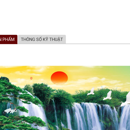
N PHẨM
THÔNG SỐ KỸ THUẬT