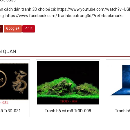
n cách dán tranh 3D cho bể cá: https://www.youtube.com/watch?v=
ng: https://www.facebook.com/Tranhbecatrung3d/?ref=bookmarks
r
Google+
Pin It
N QUAN
mã Tr3D-031
Tranh hồ cá mã Tr3D-008
Tranh h