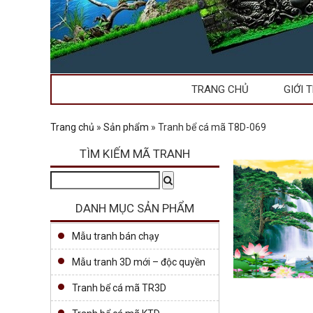
TRANG CHỦ
GIỚI 
Trang chủ
»
Sản phẩm
»
Tranh bể cá mã T8D-069
TÌM KIẾM MÃ TRANH
Tìm
Search
kiếm:
DANH MỤC SẢN PHẨM
Mẫu tranh bán chạy
Mẫu tranh 3D mới – độc quyền
Tranh bể cá mã TR3D