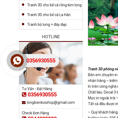
Tranh 3D cho bể cá rồng kim long
Tranh 3D cho bể cá La Hán
Tranh bộ lưng + đáy đẹp
HOTLINE
0356930555
Tranh 3D phông nề
Bên em chuyên in t
nhận hàng – kiểm t
In trên công nghệ
Tư Vấn - Đặt Hàng
Chất liệu: Decal 
0356930555
Mực in ngoài trời
longbienkoishop@gmail.com
Tất cả đều được in
– Quý khách hàng c
Check Đơn Hàng
hotline/zalo: 035