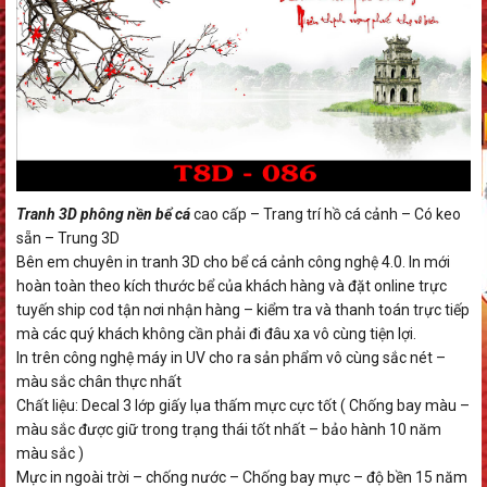
Tranh 3D phông nền bể cá
cao cấp – Trang trí hồ cá cảnh – Có keo
sẵn – Trung 3D
Bên em chuyên in tranh 3D cho bể cá cảnh công nghệ 4.0. In mới
hoàn toàn theo kích thước bể của khách hàng và đặt online trực
tuyến ship cod tận nơi nhận hàng – kiểm tra và thanh toán trực tiếp
mà các quý khách không cần phải đi đâu xa vô cùng tiện lợi.
In trên công nghệ máy in UV cho ra sản phẩm vô cùng sắc nét –
màu sắc chân thực nhất
Chất liệu: Decal 3 lớp giấy lụa thấm mực cực tốt ( Chống bay màu –
màu sắc được giữ trong trạng thái tốt nhất – bảo hành 10 năm
màu sắc )
Mực in ngoài trời – chống nước – Chống bay mực – độ bền 15 năm