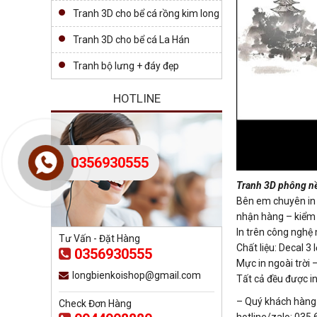
Tranh 3D cho bể cá rồng kim long
Tranh 3D cho bể cá La Hán
Tranh bộ lưng + đáy đẹp
HOTLINE
0356930555
Tranh 3D phông nề
Bên em chuyên in t
nhận hàng – kiểm t
In trên công nghệ
Tư Vấn - Đặt Hàng
Chất liệu: Decal 
0356930555
Mực in ngoài trời
longbienkoishop@gmail.com
Tất cả đều được in
– Quý khách hàng c
Check Đơn Hàng
hotline/zalo: 035