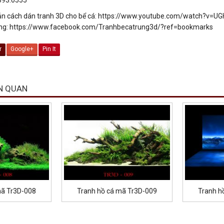
n cách dán tranh 3D cho bể cá: https://www.youtube.com/watch?v=
ng: https://www.facebook.com/Tranhbecatrung3d/?ref=bookmarks
r
Google+
Pin It
N QUAN
mã Tr3D-008
Tranh hồ cá mã Tr3D-009
Tranh h