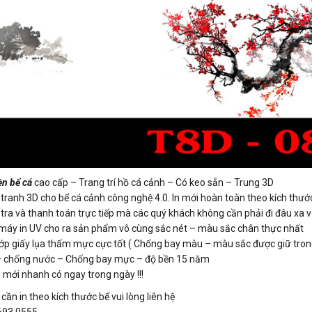
n bể cá
cao cấp – Trang trí hồ cá cảnh – Có keo sẵn – Trung 3D
ranh 3D cho bể cá cảnh công nghệ 4.0. In mới hoàn toàn theo kích thước
ra và thanh toán trực tiếp mà các quý khách không cần phải đi đâu xa vô 
 máy in UV cho ra sản phẩm vô cùng sắc nét – màu sắc chân thực nhất
3 lớp giấy lụa thấm mực cực tốt ( Chống bay màu – màu sắc được giữ tro
 – chống nước – Chống bay mực – độ bền 15 năm
 mới nhanh có ngay trong ngày !!!
ần in theo kích thước bể vui lòng liên hệ
.693.0555