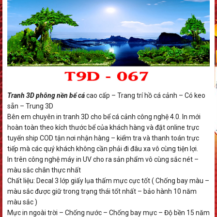
Tranh 3D phông nền bể cá
cao cấp – Trang trí hồ cá cảnh – Có keo
sẵn – Trung 3D
Bên em chuyên in tranh 3D cho bể cá cảnh công nghệ 4.0. In mới
hoàn toàn theo kích thước bể của khách hàng và đặt online trực
tuyến ship COD tận nơi nhận hàng – kiểm tra và thanh toán trực
tiếp mà các quý khách không cần phải đi đâu xa vô cùng tiện lợi.
In trên công nghệ máy in UV cho ra sản phẩm vô cùng sắc nét –
màu sắc chân thực nhất
Chất liệu: Decal 3 lớp giấy lụa thấm mực cực tốt ( Chống bay màu –
màu sắc được giữ trong trạng thái tốt nhất – bảo hành 10 năm
màu sắc )
Mực in ngoài trời – Chống nước – Chống bay mực – Độ bền 15 năm