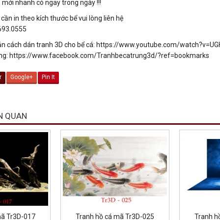
 mới nhanh có ngay trong ngày !!!
ần in theo kích thước bể vui lòng liên hệ
.693.0555
n cách dán tranh 3D cho bể cá: https://www.youtube.com/watch?v=
ng: https://www.facebook.com/Tranhbecatrung3d/?ref=bookmarks
r
Google+
Pin It
N QUAN
mã Tr3D-017
Tranh hồ cá mã Tr3D-025
Tranh h