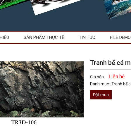
THIỆU
SẢN PHẨM THỰC TẾ
TIN TỨC
FILE DEMO
Tranh bể cá 
Liên hệ
Giá bán:
Danh mục :
Tranh bể 
Đặt mua