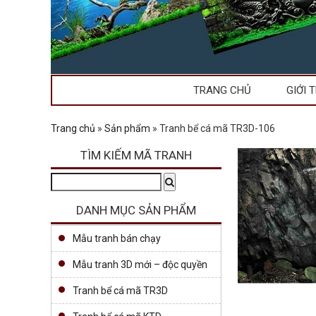
TRANG CHỦ
GIỚI 
Trang chủ
»
Sản phẩm
»
Tranh bể cá mã TR3D-106
TÌM KIẾM MÃ TRANH
Tìm
Search
kiếm:
DANH MỤC SẢN PHẨM
Mẫu tranh bán chạy
Mẫu tranh 3D mới – độc quyền
Tranh bể cá mã TR3D