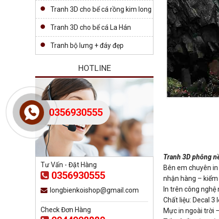
Tranh 3D cho bể cá rồng kim long
Tranh 3D cho bể cá La Hán
Tranh bộ lưng + đáy đẹp
HOTLINE
0356930555
Tranh 3D phông nề
Tư Vấn - Đặt Hàng
Bên em chuyên in t
0356930555
nhận hàng – kiểm t
In trên công nghệ
longbienkoishop@gmail.com
Chất liệu: Decal 
Check Đơn Hàng
Mực in ngoài trời