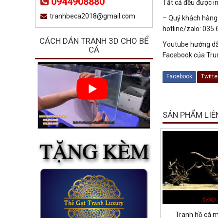
0944908880
Tất cả đều được in
tranhbeca2018@gmail.com
– Quý khách hàng c
hotline/zalo: 035
CÁCH DÁN TRANH 3D CHO BỂ
Youtube hướng dẫ
CÁ
Facebook của Tru
Facebook
Twitte
SẢN PHẨM LIÊ
Tranh hồ cá 