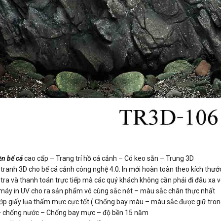
n bể cá
cao cấp – Trang trí hồ cá cảnh – Có keo sẵn – Trung 3D
ranh 3D cho bể cá cảnh công nghệ 4.0. In mới hoàn toàn theo kích thước
ra và thanh toán trực tiếp mà các quý khách không cần phải đi đâu xa vô 
 máy in UV cho ra sản phẩm vô cùng sắc nét – màu sắc chân thực nhất
3 lớp giấy lụa thấm mực cực tốt ( Chống bay màu – màu sắc được giữ tro
 – chống nước – Chống bay mực – độ bền 15 năm