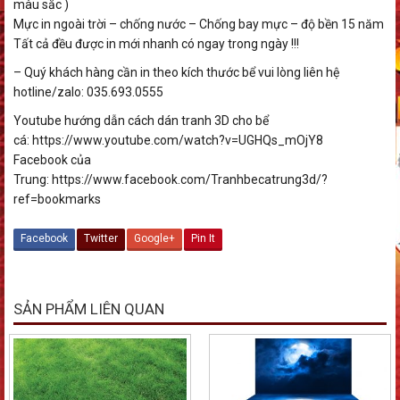
màu sắc )
Mực in ngoài trời – chống nước – Chống bay mực – độ bền 15 năm
Tất cả đều được in mới nhanh có ngay trong ngày !!!
– Quý khách hàng cần in theo kích thước bể vui lòng liên hệ
hotline/zalo: 035.693.0555
Youtube hướng dẫn cách dán tranh 3D cho bể
cá: https://www.youtube.com/watch?v=UGHQs_mOjY8
Facebook của
Trung: https://www.facebook.com/Tranhbecatrung3d/?
ref=bookmarks
Facebook
Twitter
Google+
Pin It
SẢN PHẨM LIÊN QUAN