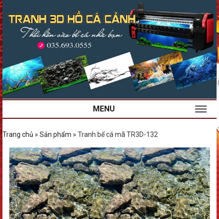
MENU
Trang chủ
»
Sản phẩm
»
Tranh bể cá mã TR3D-132