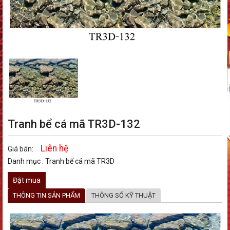
Tranh bể cá mã TR3D-132
Liên hệ
Giá bán:
Danh mục :
Tranh bể cá mã TR3D
Đặt mua
THÔNG TIN SẢN PHẨM
THÔNG SỐ KỸ THUẬT