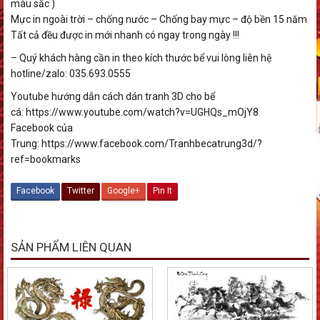
màu sắc )
Mực in ngoài trời – chống nước – Chống bay mực – độ bền 15 năm
Tất cả đều được in mới nhanh có ngay trong ngày !!!
– Quý khách hàng cần in theo kích thước bể vui lòng liên hệ
hotline/zalo: 035.693.0555
Youtube hướng dẫn cách dán tranh 3D cho bể
cá: https://www.youtube.com/watch?v=UGHQs_mOjY8
Facebook của
Trung: https://www.facebook.com/Tranhbecatrung3d/?
ref=bookmarks
Facebook
Twitter
Google+
Pin It
SẢN PHẨM LIÊN QUAN