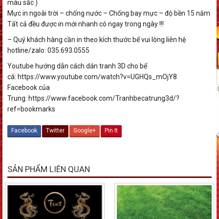
màu sắc )
Mực in ngoài trời – chống nước – Chống bay mực – độ bền 15 năm
Tất cả đều được in mới nhanh có ngay trong ngày !!!
– Quý khách hàng cần in theo kích thước bể vui lòng liên hệ
hotline/zalo: 035.693.0555
Youtube hướng dẫn cách dán tranh 3D cho bể
cá: https://www.youtube.com/watch?v=UGHQs_mOjY8
Facebook của
Trung: https://www.facebook.com/Tranhbecatrung3d/?
ref=bookmarks
Facebook
Twitter
Google+
Pin It
SẢN PHẨM LIÊN QUAN