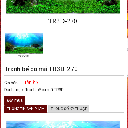
Tranh bể cá mã TR3D-270
Liên hệ
Giá bán:
Danh mục :
Tranh bể cá mã TR3D
Đặt mua
THÔNG TIN SẢN PHẨM
THÔNG SỐ KỸ THUẬT