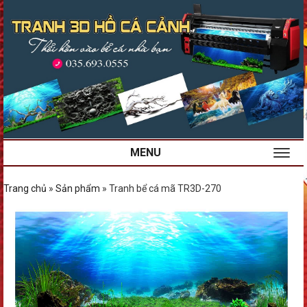
MENU
Trang chủ
»
Sản phẩm
»
Tranh bể cá mã TR3D-270