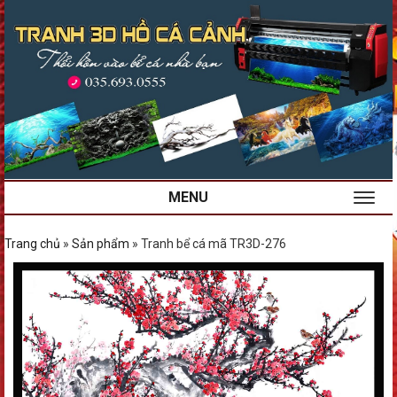
MENU
Trang chủ
»
Sản phẩm
»
Tranh bể cá mã TR3D-276