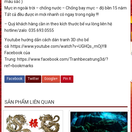
màu sắc )
Mực in ngoài trời – chống nước – Chống bay mực – độ bền 15 năm
Tất cả đều được in mới nhanh có ngay trong ngày !!!
– Quý khách hàng cần in theo kích thước bể vui lòng liên hệ
hotline/zalo: 035.693.0555
Youtube hướng dẫn cách dán tranh 3D cho bể
cá: https://www.youtube.com/watch?v=UGHQs_mOjY8
Facebook của
Trung: https://www.facebook.com/Tranhbecatrung3d/?
ref=bookmarks
Facebook
Twitter
Google+
Pin It
SẢN PHẨM LIÊN QUAN