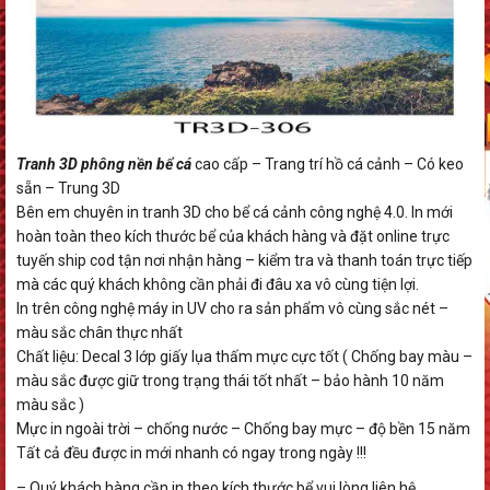
Tranh 3D phông nền bể cá
cao cấp – Trang trí hồ cá cảnh – Có keo
sẵn – Trung 3D
Bên em chuyên in tranh 3D cho bể cá cảnh công nghệ 4.0. In mới
hoàn toàn theo kích thước bể của khách hàng và đặt online trực
tuyến ship cod tận nơi nhận hàng – kiểm tra và thanh toán trực tiếp
mà các quý khách không cần phải đi đâu xa vô cùng tiện lợi.
In trên công nghệ máy in UV cho ra sản phẩm vô cùng sắc nét –
màu sắc chân thực nhất
Chất liệu: Decal 3 lớp giấy lụa thấm mực cực tốt ( Chống bay màu –
màu sắc được giữ trong trạng thái tốt nhất – bảo hành 10 năm
màu sắc )
Mực in ngoài trời – chống nước – Chống bay mực – độ bền 15 năm
Tất cả đều được in mới nhanh có ngay trong ngày !!!
– Quý khách hàng cần in theo kích thước bể vui lòng liên hệ