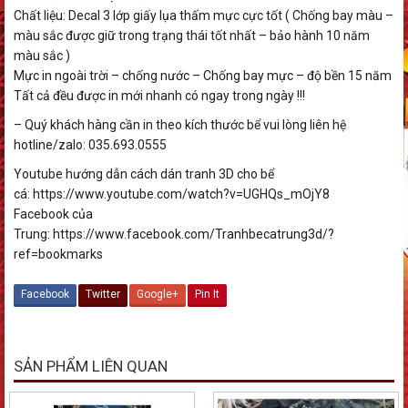
Chất liệu: Decal 3 lớp giấy lụa thấm mực cực tốt ( Chống bay màu –
màu sắc được giữ trong trạng thái tốt nhất – bảo hành 10 năm
màu sắc )
Mực in ngoài trời – chống nước – Chống bay mực – độ bền 15 năm
Tất cả đều được in mới nhanh có ngay trong ngày !!!
– Quý khách hàng cần in theo kích thước bể vui lòng liên hệ
hotline/zalo: 035.693.0555
Youtube hướng dẫn cách dán tranh 3D cho bể
cá: https://www.youtube.com/watch?v=UGHQs_mOjY8
Facebook của
Trung: https://www.facebook.com/Tranhbecatrung3d/?
ref=bookmarks
Facebook
Twitter
Google+
Pin It
SẢN PHẨM LIÊN QUAN