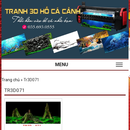
MENU
Trang chủ
»
Tr3D071
TR3D071