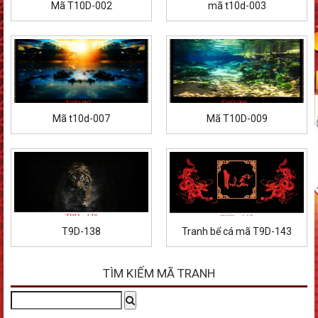
Mã T10D-002
mã t10d-003
Mã t10d-007
Mã T10D-009
T9D-138
Tranh bể cá mã T9D-143
TÌM KIẾM MÃ TRANH
Tìm
Search
kiếm: