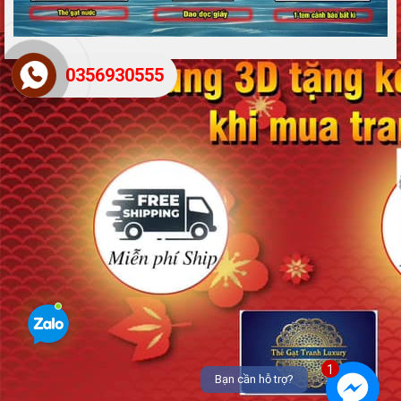
0356930555
1
Bạn cần hỗ trợ?